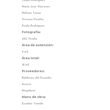
Cuqui Rodríguez
María José Váscones
Melissa Toasa
Victoria Peralta
Duda Rodríguez
Fotografía:
JAG Studio
Área de extensión:
9 m2
Área total:
18 m2
Proveedores:
Baldosas del Ecuador
Acesco
Megakywi
Mano de obra:
Eusebio Tomalá