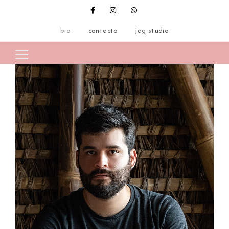
bio
contacto
jag studio
Search for: